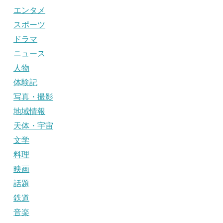
エンタメ
スポーツ
ドラマ
ニュース
人物
体験記
写真・撮影
地域情報
天体・宇宙
文学
料理
映画
話題
鉄道
音楽