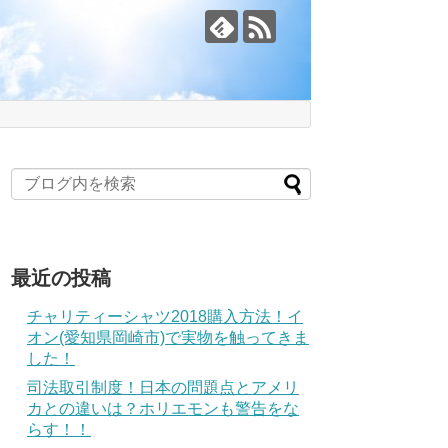
最近の投稿
チャリティーシャツ2018購入方法！イ
オン(愛知県岡崎市)で実物を触ってきま
した！
司法取引制度！日本の問題点とアメリ
カとの違いは？ホリエモンも警告をな
らす！！