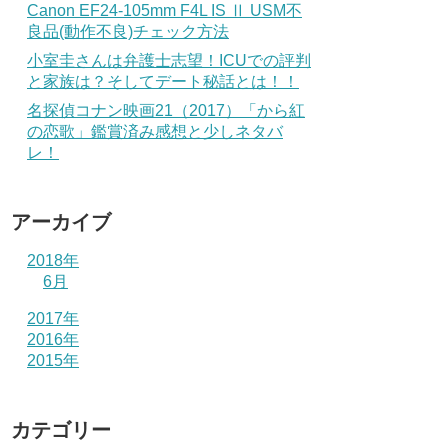
Canon EF24-105mm F4L IS Ⅱ USM不
良品(動作不良)チェック方法
小室圭さんは弁護士志望！ICUでの評判
と家族は？そしてデート秘話とは！！
名探偵コナン映画21（2017）「から紅
の恋歌」鑑賞済み感想と少しネタバ
レ！
アーカイブ
2018年
6月
2017年
2016年
2015年
カテゴリー