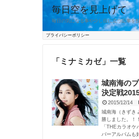
毎日空を見上げて
毎日の気になる事や少し役に立つ記事を
プライバシーポリシー
「
ミナミカゼ
」
一覧
城南海の
決定戦20
2015/12/14
城南海（きずき
勝しました。！
「THEカラオケ
バーアルバムも