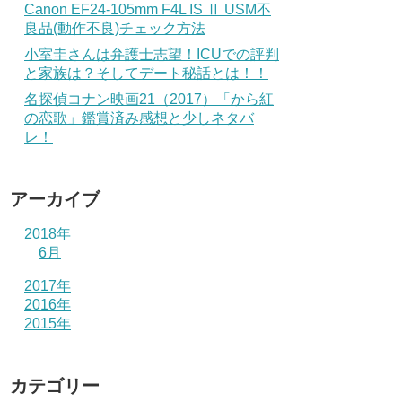
Canon EF24-105mm F4L IS Ⅱ USM不
良品(動作不良)チェック方法
小室圭さんは弁護士志望！ICUでの評判
と家族は？そしてデート秘話とは！！
名探偵コナン映画21（2017）「から紅
の恋歌」鑑賞済み感想と少しネタバ
レ！
アーカイブ
2018年
6月
2017年
2016年
2015年
カテゴリー