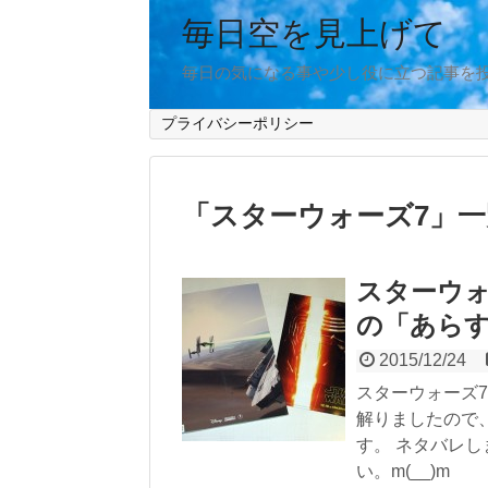
毎日空を見上げて
毎日の気になる事や少し役に立つ記事を
プライバシーポリシー
「
スターウォーズ7
」
一
スターウ
の「あら
2015/12/24
スターウォーズ
解りましたので
す。 ネタバレ
い。m(__)m