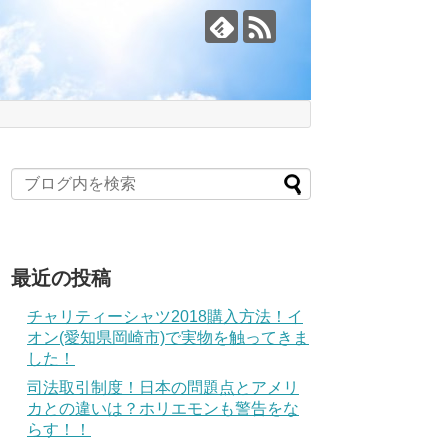
最近の投稿
チャリティーシャツ2018購入方法！イ
オン(愛知県岡崎市)で実物を触ってきま
した！
司法取引制度！日本の問題点とアメリ
カとの違いは？ホリエモンも警告をな
らす！！