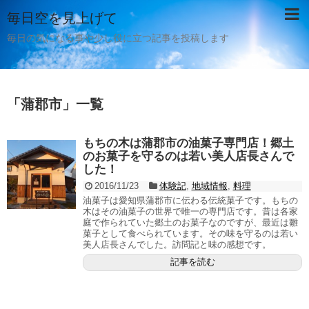
毎日空を見上げて
毎日の気になる事や少し役に立つ記事を投稿します
「
蒲郡市
」
一覧
もちの木は蒲郡市の油菓子専門店！郷土
のお菓子を守るのは若い美人店長さんで
した！
2016/11/23
体験記
,
地域情報
,
料理
油菓子は愛知県蒲郡市に伝わる伝統菓子です。もちの
木はその油菓子の世界で唯一の専門店です。昔は各家
庭で作られていた郷土のお菓子なのですが、最近は雛
菓子として食べられています。その味を守るのは若い
美人店長さんでした。訪問記と味の感想です。
記事を読む