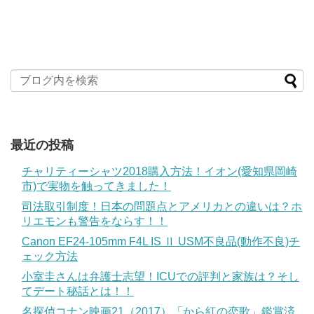
最近の投稿
チャリティーシャツ2018購入方法！イオン(愛知県岡崎
市)で実物を触ってきました！
司法取引制度！日本の問題点とアメリカとの違いは？ホ
リエモンも警告をならす！！
Canon EF24-105mm F4L IS Ⅱ USM不良品(動作不良)チ
ェック方法
小室圭さんは弁護士志望！ICUでの評判と家族は？そし
てデート秘話とは！！
名探偵コナン映画21（2017）「から紅の恋歌」鑑賞済