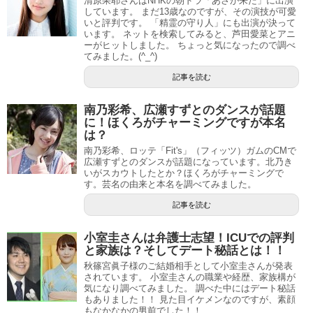
清原果耶さんはNHKの朝ドラ「あさが来た」に出演
しています。 まだ13歳なのですが、その演技が可愛
いと評判です。 「精霊の守り人」にも出演が決って
います。 ネットを検索してみると、芦田愛菜とアニ
ーがヒットしました。 ちょっと気になったので調べ
てみました。(^_^)
記事を読む
南乃彩希、広瀬すずとのダンスが話題
に！ほくろがチャーミングですが本名
は？
南乃彩希、ロッテ「Fit's」（フィッツ）ガムのCMで
広瀬すずとのダンスが話題になっています。北乃き
いがスカウトしたとか？ほくろがチャーミングで
す。芸名の由来と本名を調べてみました。
記事を読む
小室圭さんは弁護士志望！ICUでの評判
と家族は？そしてデート秘話とは！！
秋篠宮眞子様のご結婚相手として小室圭さんが発表
されています。 小室圭さんの職業や経歴、家族構が
気になり調べてみました。 調べた中にはデート秘話
もありました！！ 見た目イケメンなのですが、素顔
もなかなかの男前でした！！