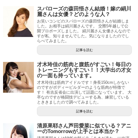
スパローズの森田悟さん結婚！嫁の絹川
麗さんは女優？どのような人？
お笑いコンビのスパローズの森田悟さんが結婚しま
した。お相手は絹川麗さんです。 交際5年越しで公
開プロポーズしました。 絹川麗さん女優さんなので
すが私、知りませんでした。気になりましたのでし
らべてみました。
記事を読む
才木玲佳の筋肉と腹筋がすごい！毎日の
トレーニングもすごい！！大学出の才女
の一面も持っています。
才木玲佳は筋肉アイドルです！身長150cmしかない
のですがボディービルダーのような筋肉が特徴で
す！ 有吉反省会に出演して話題になっています。 大
卒なのですが格闘技デビューする為、練習している
とききましたので調べてみました。
記事を読む
清原果耶さん芦田愛菜に似ている？アニ
ーのTomorrowが上手とは本当か？