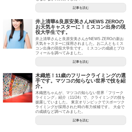
記事を読む
井上清華&良原安美さんNEWS ZEROの
お天気キャスターに！ミスコン出身の現
役大学生です。
井上清華さんと良原安美さんがNEWS ZEROの新お
天気キャスターに採用されました。お二人ともミス
コン出身の現役大学生です。 ミスコンの成績とプロ
フィールを調べてみました。
記事を読む
木織悠！11歳のフリークライミングの選
手です。マツコの知らない世界で技を紹
介。
木織悠ちゃんが、マツコの知らない世界「フリーク
ライミング」紹介（11/24）で、クライミングの技を
披露していました。 東京オリンピックでスポーツク
ライミングが採用された時の有力候補です。 大会で
の成績など調べてみました。
記事を読む