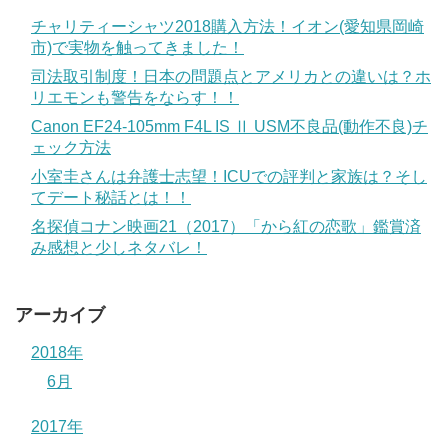
チャリティーシャツ2018購入方法！イオン(愛知県岡崎
市)で実物を触ってきました！
司法取引制度！日本の問題点とアメリカとの違いは？ホ
リエモンも警告をならす！！
Canon EF24-105mm F4L IS Ⅱ USM不良品(動作不良)チ
ェック方法
小室圭さんは弁護士志望！ICUでの評判と家族は？そし
てデート秘話とは！！
名探偵コナン映画21（2017）「から紅の恋歌」鑑賞済
み感想と少しネタバレ！
アーカイブ
2018年
6月
2017年