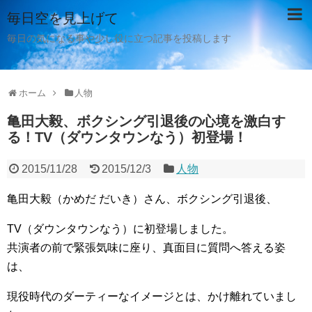
毎日空を見上げて
毎日の気になる事や少し役に立つ記事を投稿します
ホーム
人物
亀田大毅、ボクシング引退後の心境を激白す
る！TV（ダウンタウンなう）初登場！
2015/11/28
2015/12/3
人物
亀田大毅（かめだ だいき）さん、ボクシング引退後、
TV（ダウンタウンなう）に初登場しました。
共演者の前で緊張気味に座り、真面目に質問へ答える姿
は、
現役時代のダーティーなイメージとは、かけ離れていまし