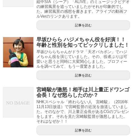
組中SIA（シーア）「ALIVE」のミュージックビデオ
の練習風景を追っていましたがそれが印象的でし
た。練習風景の感想を書きます。アライブの動画フ
ルVerのリンクあります。
記事を読む
早坂ひらら ハジメちゃん役を好演！！
年齢と性別を知ってビックリしました！
早坂ひららちゃんがドラマ「天才バカボン」でハジ
メちゃん役を演じていました。その、役者ぶりは可
愛いと思うと同時に大変関心しました。プロフィー
ルを調べてみて、もう一度驚きました。
記事を読む
宮崎駿が激怒！相手は川上量正ドワンゴ
会長！なぜ怒らしたのか？
NHKスペシャル「終わらない人 宮崎駿」（2016年
11月13日放送）で宮崎監督の近況を放送していまし
た。そのなかで、川上量正会長があるCGのプレゼン
をします。それを見た宮崎駿監督が激怒しました。
それはなぜか！！
記事を読む