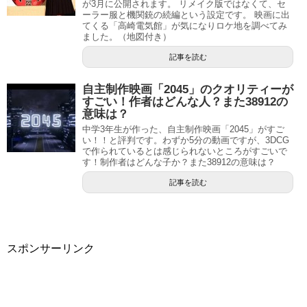
が3月に公開されます。 リメイク版ではなくて、セ
ーラー服と機関銃の続編という設定です。 映画に出
てくる「高崎電気館」が気になりロケ地を調べてみ
ました。（地図付き）
記事を読む
自主制作映画「2045」のクオリティーが
すごい！作者はどんな人？また38912の
意味は？
中学3年生が作った、自主制作映画「2045」がすご
い！！と評判です。わずか5分の動画ですが、3DCG
で作られているとは感じられないところがすごいで
す！制作者はどんな子か？また38912の意味は？
記事を読む
スポンサーリンク