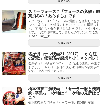
記事を読む
スターウォーズ７「フォースの覚醒」鑑
賞済みの「あらすじ」です！！
スターウォーズ7「フォースの覚醒」を鑑賞してきま
した。 あらすじが解りましたので、ここに掲載しま
す。 背景がよく分かる世界観付きです。 ネタバレし
ますが、結末は掲載していませんので安心してご覧
下さい。m(__)m
記事を読む
名探偵コナン映画21（2017）「から紅
の恋歌」鑑賞済み感想と少しネタバレ！
名探偵コナン映画21(2017）「から紅の恋歌」を観て
きました。 今回は、服部平次と遠山和葉の恋愛もの
です。 平次が特にカッコい...
記事を読む
橋本環奈主演映画！「セーラー服と機関
銃 -卒業-」ロケ地は？ロケ地の見所はど
こ？
橋本環奈主演で映画「セーラー服と機関銃 -卒業-」