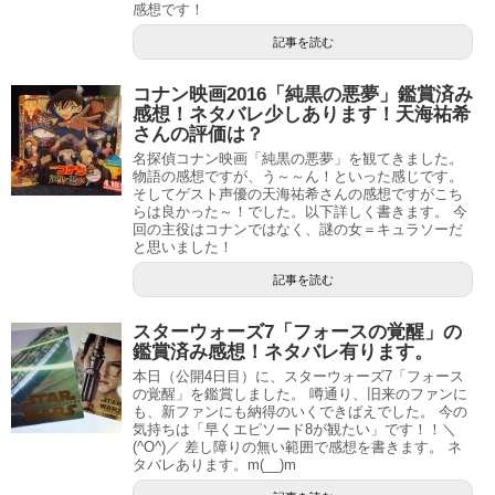
感想です！
記事を読む
コナン映画2016「純黒の悪夢」鑑賞済み
感想！ネタバレ少しあります！天海祐希
さんの評価は？
名探偵コナン映画「純黒の悪夢」を観てきました。
物語の感想ですが、う～～ん！といった感じです。
そしてゲスト声優の天海祐希さんの感想ですがこち
らは良かった～！でした。以下詳しく書きます。 今
回の主役はコナンではなく、謎の女＝キュラソーだ
と思いました！
記事を読む
スターウォーズ7「フォースの覚醒」の
鑑賞済み感想！ネタバレ有ります。
本日（公開4日目）に、スターウォーズ7「フォース
の覚醒」を鑑賞しました。 噂通り、旧来のファンに
も、新ファンにも納得のいくできばえでした。 今の
気持ちは「早くエピソード8が観たい」です！！＼
(^O^)／ 差し障りの無い範囲で感想を書きます。 ネ
タバレあります。m(__)m