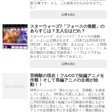
置”の事です。そう、この発表そのものがネタでし
た！
記事を読む
スターウォーズ7「フォースの覚醒」の
あらすじは？主人公はだれ？
スターウォーズ エピソード7「フォースの覚醒」
が、いよいよ公開されます。（日本では2015年12月
18日18：30より一斉公開） 主人公は「レイ」と判明
しています。 そして適役は「カイロ・レン」！！ 今
回の物語の主軸は”兄妹対決！！！”のようですね。
あらすじはどうか？調べてみました。
記事を読む
宮崎駿の現在！フルCGで短編アニメを
作製！そして長編アニメの企画が始
動！！
NHKスペシャルで「終わらない人 宮崎駿」を放送
していました。 3年前に引退したあと、ほとんど表
立った活動をしていませんでした。その宮崎駿監督
に700日間見密着！短編フルCG映画の作製にもがく
監督がそこに居ました。そして、番組最後には長編
アニメの企画書を手にする監督が！！番組の解説と