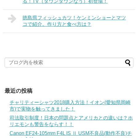
る！TV（ダウンタウンなう）初登場！
徳島県フィッシュカツ！ケンミンショーとマツ
コで紹介。作り方と食べ方は？
最近の投稿
チャリティーシャツ2018購入方法！イオン(愛知県岡崎
市)で実物を触ってきました！
司法取引制度！日本の問題点とアメリカとの違いは？ホ
リエモンも警告をならす！！
Canon EF24-105mm F4L IS Ⅱ USM不良品(動作不良)チ