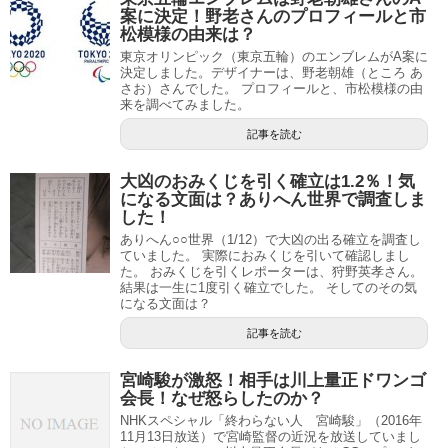
案に決定！野老さんのプロフィールと市
松模様の由来は？
東京オリンピック（東京五輪）のエンブレムがA案に
決定しました。デザイナーは、野老朝雄（ところ あ
さお）さんでした。 プロフィールと、市松模様の由
来を調べてみました。
記事を読む
大凶のおみくじを引く確立は1.2％！気
になる文面は？ありへん世界で調査しま
した！
ありへん○○世界（1/12）で大凶の出る確立を調査し
ていました。 実際におみくじを引いて確認しまし
た。 おみくじを引くレポーターは、狩野英孝さん。
結果は一生に1度引く確立でした。 そしてのその気
になる文面は？
記事を読む
宮崎駿が激怒！相手は川上量正ドワンゴ
会長！なぜ怒らしたのか？
NHKスペシャル「終わらない人 宮崎駿」（2016年
11月13日放送）で宮崎監督の近況を放送していまし