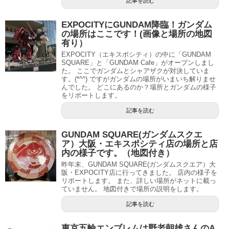
記事を読む
EXPOCITYにGUNDAM降臨！ガンダム
の場所はここです！(画像と場所の地図
有り）
EXPOCITY（エキスポシティ）の中に「GUNDAM
SQUARE」と「GUNDAM Cafe」がオープンしまし
た。 ここでガンダムとシャアザクが対決していま
す。(*^^) ですがガンダムの場所がいまいち解りませ
んでした。 どこにあるのか？場所とガンダムの様子
をリポートします。
記事を読む
GUNDAM SQUARE(ガンダムスクエ
ア）大阪・エキスポシティ店の場所と店
内の様子です。（地図付き）
昨年末、GUNDAM SQUARE(ガンダムスクエア）大
阪・EXPOCITY店に行ってきました。 店内の様子を
リポートします。 また、詳しい場所がネットに載っ
ていません。 地図付きで場所の説明をします。
記事を読む
東京五輪エンブレムは野老朝雄さんのA