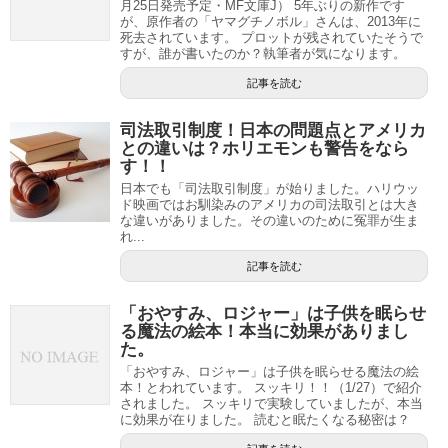
月25日発売予定・MF文庫J） 5年ぶりの新作です
が、原作者の「ヤマグチノボル」さんは、2013年に
死去されています。 プロットが残されていたそうで
すが、誰が書いたのか？執筆者が気になります。
記事を読む
司法取引制度！日本の問題点とアメリカ
との違いは？ホリエモンも警告をなら
す！！
日本でも「司法取引制度」が始りました。ハリウッ
ド映画ではお馴染みのアメリカの司法取引とは大き
な違いがありました。その違いのために冤罪が生ま
れ...
記事を読む
「おやすみ、ロジャー」は子供を眠らせ
る魔法の絵本！本当に効果がありまし
た。
「おやすみ、ロジャー」は子供を眠らせる魔法の絵
本！とわれています。 スッキリ！！（1/27）で紹介
されました。 スッキリで実験していましたが、本当
に効果が在りました。 読むと眠たくなる秘密は？