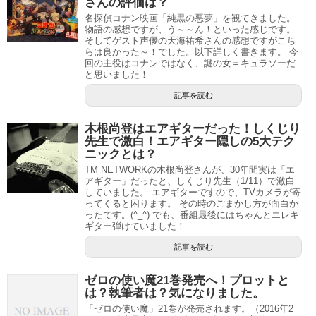
さんの評価は？
名探偵コナン映画「純黒の悪夢」を観てきました。
物語の感想ですが、う～～ん！といった感じです。
そしてゲスト声優の天海祐希さんの感想ですがこち
らは良かった～！でした。以下詳しく書きます。 今
回の主役はコナンではなく、謎の女＝キュラソーだ
と思いました！
記事を読む
木根尚登はエアギターだった！しくじり
先生で激白！エアギター隠しの5大テク
ニックとは？
TM NETWORKの木根尚登さんが、30年間実は「エ
アギター」だったと、しくじり先生（1/11）で激白
していました。 エアギターですので、TVカメラが寄
ってくると困ります。 その時のごまかし方が面白か
ったです。(^_^) でも、番組最後にはちゃんとエレキ
ギター弾けていました！
記事を読む
ゼロの使い魔21巻発売へ！プロットと
は？執筆者は？気になりました。
「ゼロの使い魔」21巻が発売されます。（2016年2