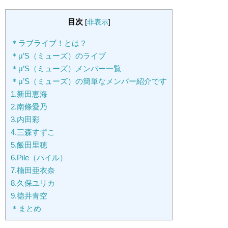
目次
[
非表示
]
＊ラブライブ！とは？
＊μ’S（ミューズ）のライブ
＊μ’S（ミューズ）メンバー一覧
＊μ’S（ミューズ）の簡単なメンバー紹介です
1.新田恵海
2.南條愛乃
3.内田彩
4.三森すずこ
5.飯田里穂
6.Pile（パイル）
7.楠田亜衣奈
8.久保ユリカ
9.徳井青空
＊まとめ