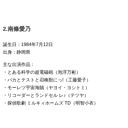
2.南條愛乃
誕生日：1984年7月12日
出身：静岡県
主な出演作品：
・とある科学の超電磁砲（泡浮万彬）
・バカとテストと召喚獣にっ!（工藤愛子）
・モーレツ宇宙海賊（ヤヨイ・ヨシトミ）
・リコーダーとランドセル レ♪（テツヤ）
・探偵歌劇 ミルキィホームズ TD（明智小衣）