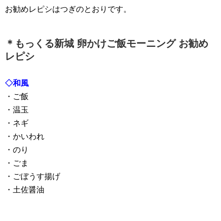
お勧めレピシはつぎのとおりです。
＊もっくる新城 卵かけご飯モーニング お勧め
レピシ
◇和風
・ご飯
・温玉
・ネギ
・かいわれ
・のり
・ごま
・ごぼうす揚げ
・土佐醤油